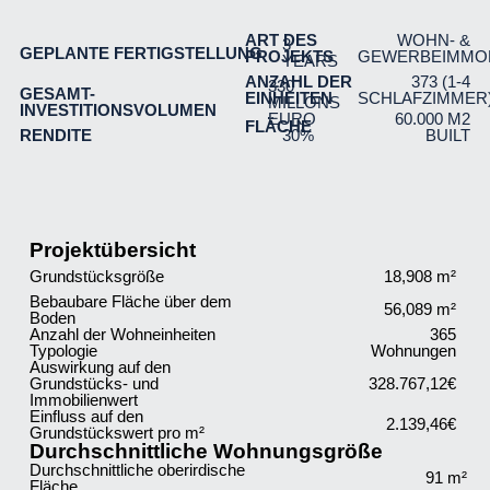
ART DES
WOHN- &
3
GEPLANTE FERTIGSTELLUNG
PROJEKTS
GEWERBEIMMOB
YEARS
ANZAHL DER
373 (1-4
330
GESAMT-
EINHEITEN
SCHLAFZIMMER
MILLONS
INVESTITIONSVOLUMEN
EURO
60.000 M2
FLÄCHE
RENDITE
30%
BUILT
Projektübersicht
Grundstücksgröße
18,908 m²
Bebaubare Fläche über dem
56,089 m²
Boden
Anzahl der Wohneinheiten
365
Typologie
Wohnungen
Auswirkung auf den
Grundstücks- und
328.767,12€
Immobilienwert
Einfluss auf den
2.139,46€
Grundstückswert pro m²
Durchschnittliche Wohnungsgröße
Durchschnittliche oberirdische
91 m²
Fläche