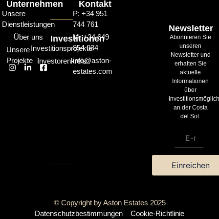
Unternehmen
Kontakt
Unsere
P: +34 951
Dienstleistungen
744 761
Newsletter
Über uns
M: +34 649
Investitionen
Abonnieren Sie
unseren
854 034
Investitionsprojekte
Unsere
Newsletter und
Projekte
info@aston-
Investorenkreis
erhalten Sie
estates.com
aktuelle
Informationen
über
Investitionsmöglic
an der Costa
del Sol.
© Copyright by Aston Estates 2025
Datenschutzbestimmungen
Cookie-Richtlinie