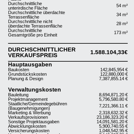
Durchschnittliche
54 m²
unterirdische Fläche
Durchschnittliche überdachte
34 m²
Terrassenfläche
Durchschnittliche nicht
28 m²
überdachte Terrassenfläche
Durchschnittliche
173 m²
Gesamtgröße pro Einheit
DURCHSCHNITTLICHER
1.588.104,33€
VERKAUFSPREIS
Hauptausgaben
Baukosten
142,845,954 €
Grundstückskosten
122,880,000 €
Planung & Design
7,387,855.14 €
Verwaltungskosten
Bauleitung
8,694,871.20 €
Projektmanagement
5,796,580.80 €
Staatliche/Gemeindegebühren
7,221,366.11 €
(Baugenehmigungen)
Marketing & Werbung
2,318,632.32 €
Verkaufsprovisionen
23,186,323.20 €
Sonstige Projektausgaben
14,091,581.20 €
Abwicklungskosten
5,900,740.55 €
Versicherungskosten
1,048,542.95 €